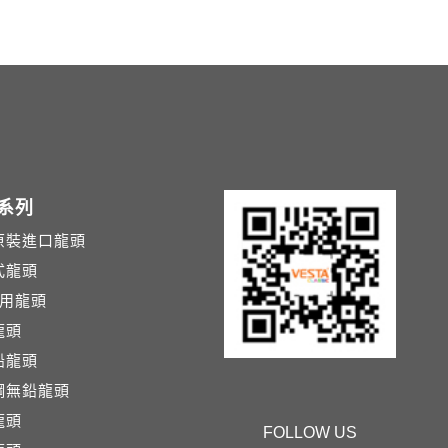
系列
原裝進口龍頭
式龍頭
三用龍頭
龍頭
鉛龍頭
鋼無鉛龍頭
龍頭
FOLLOW US