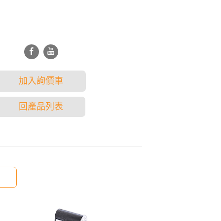
加入詢價車
回產品列表