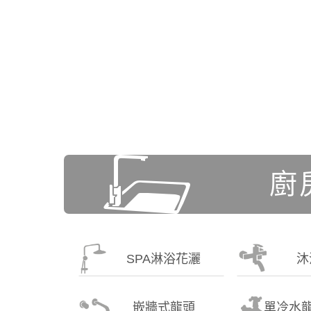
廚
SPA淋浴花灑
沐
嵌牆式龍頭
單冷水龍