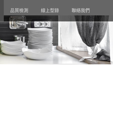
品質檢測
線上型錄
聯絡我們