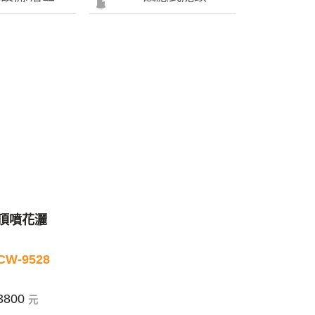
頂噴花灑
CW-9528
3800
元